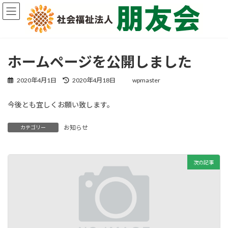
コ
ナ
ン
ビ
テ
ゲ
ン
ー
ツ
シ
へ
ョ
ホームページを公開しました
ス
ン
キ
に
最
2020年4月1日
2020年4月18日
wpmaster
ッ
移
終
プ
動
更
今後とも宜しくお願い致します。
新
日
時
お知らせ
カテゴリー
:
次の記事